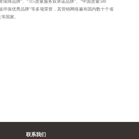
品牌”、“315质量服务双承诺品牌”、“中国质量500
热地板环保优秀品牌“等多项荣誉，其营销网络遍布国内数十个省
大等国家。
联系我们