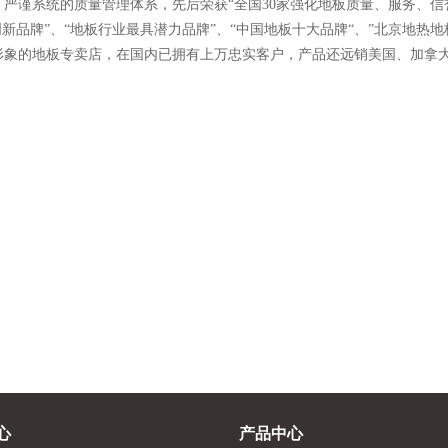
严谨系统的质量管理体系，先后荣获“全国30家强化地板质量、服务、信誉保障
创新品牌”、“地板行业最具潜力品牌”、“中国地板十大品牌“、”北京地
形象的地板专卖店，在国内已拥有上万忠实客户，产品还远销美国、加拿
心
产品中心